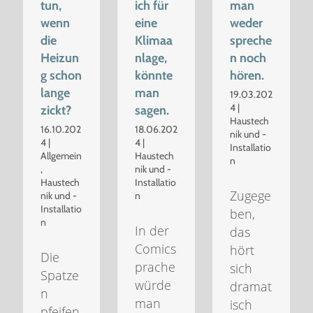
tun,
ich für
man
wenn
eine
weder
die
Klimaa
spreche
Heizun
nlage,
n noch
g schon
könnte
hören.
lange
man
19.03.202
4
|
zickt?
sagen.
Haustech
16.10.202
18.06.202
nik und -
4
|
4
|
Installatio
Allgemein
Haustech
n
,
nik und -
Haustech
Installatio
Zugege
nik und -
n
Installatio
ben,
n
In der
das
Comics
hört
Die
prache
sich
Spatze
würde
dramat
n
man
isch
pfeifen