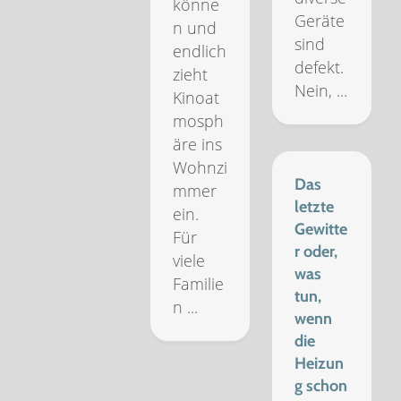
könne
Geräte
n und
sind
endlich
defekt.
zieht
Nein, ...
Kinoat
mosph
äre ins
Wohnzi
Das
mmer
letzte
ein.
Gewitte
Für
r oder,
viele
was
Familie
tun,
n ...
wenn
die
Heizun
g schon