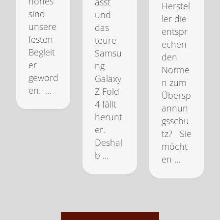
hones
asst
Herstel
sind
und
ler die
unsere
das
entspr
festen
teure
echen
Begleit
Samsu
den
er
ng
Norme
geword
Galaxy
n zum
en. ...
Z Fold
Übersp
4 fällt
annun
herunt
gsschu
er.
tz? Sie
Deshal
möcht
b ...
en ...