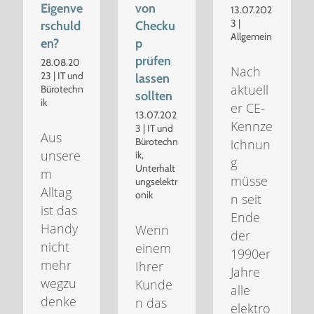
Eigenve
von
13.07.202
3
|
rschuld
Checku
Allgemein
en?
p
prüfen
28.08.20
Nach
23
|
IT und
lassen
aktuell
Bürotechn
sollten
ik
er CE-
13.07.202
Kennze
3
|
IT und
Aus
Bürotechn
ichnun
unsere
ik
,
g
Unterhalt
m
müsse
ungselektr
Alltag
onik
n seit
ist das
Ende
Handy
Wenn
der
nicht
einem
1990er
mehr
Ihrer
Jahre
wegzu
Kunde
alle
denke
n das
elektro