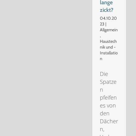
lange
zickt?
04.10.20
23
|
Allgemein
,
Haustech
nik und -
Installatio
n
Die
Spatze
n
pfeifen
es von
den
Dächer
n,