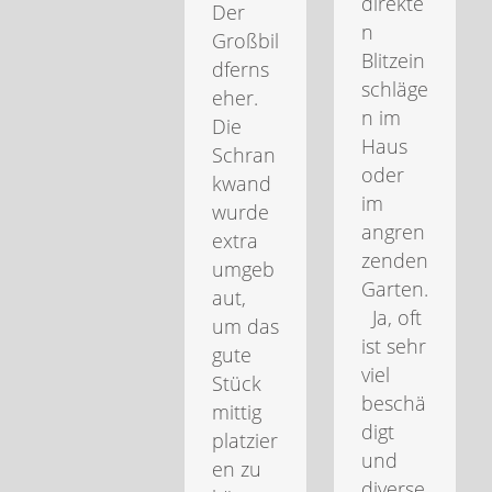
direkte
Der
n
Großbil
Blitzein
dferns
schläge
eher.
n im
Die
Haus
Schran
oder
kwand
im
wurde
angren
extra
zenden
umgeb
Garten.
aut,
Ja, oft
um das
ist sehr
gute
viel
Stück
beschä
mittig
digt
platzier
und
en zu
diverse