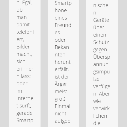
n. Egal,
Smartp
nische
ob
hone
n
man
eines
Geräte
damit
Freund
über
telefoni
es
einen
ert,
oder
Schutz
Bilder
Bekan
gegen
macht,
nten
Übersp
sich
herunt
annun
erinner
erfällt,
gsimpu
n lässt
ist der
lse
oder
Ärger
verfüge
im
meist
n. Aber
Interne
groß.
wie
t surft,
Einmal
verwirk
gerade
nicht
lichen
Smartp
aufgep
die