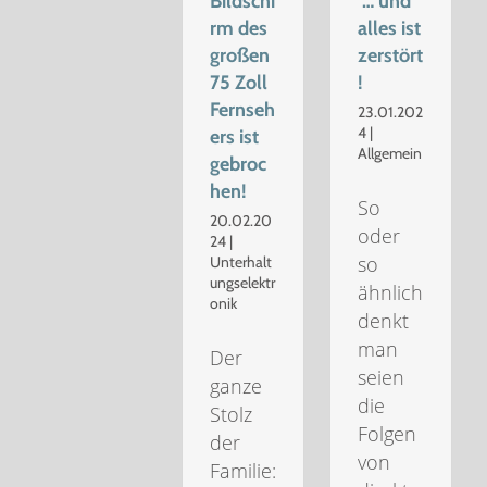
Bildschi
… und
rm des
alles ist
großen
zerstört
75 Zoll
!
Fernseh
23.01.202
4
|
ers ist
Allgemein
gebroc
hen!
So
20.02.20
oder
24
|
so
Unterhalt
ungselektr
ähnlich
onik
denkt
man
Der
seien
ganze
die
Stolz
Folgen
der
von
Familie: