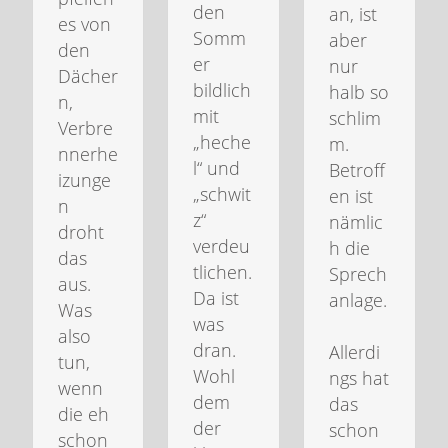
den
an, ist
es von
Somm
aber
den
er
nur
Dächer
bildlich
halb so
n,
mit
schlim
Verbre
„heche
m.
nnerhe
l“ und
Betroff
izunge
„schwit
en ist
n
z“
nämlic
droht
verdeu
h die
das
tlichen.
Sprech
aus.
Da ist
anlage.
Was
was
also
dran.
Allerdi
tun,
Wohl
ngs hat
wenn
dem
das
die eh
der
schon
schon