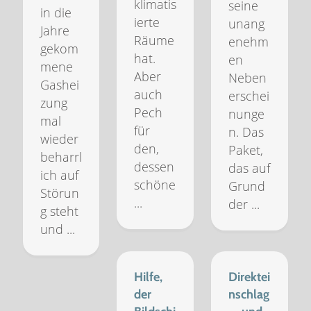
klimatis
seine
in die
ierte
unang
Jahre
Räume
enehm
gekom
hat.
en
mene
Aber
Neben
Gashei
auch
erschei
zung
Pech
nunge
mal
für
n. Das
wieder
den,
Paket,
beharrl
dessen
das auf
ich auf
schöne
Grund
Störun
...
der ...
g steht
und ...
Hilfe,
Direktei
der
nschlag