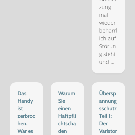
zung
mal
wieder
beharrl
ich auf
Störun
g steht
und ...
Das
Warum
Übersp
Handy
Sie
annung
ist
einen
sschutz
zerbroc
Haftpfli
Teil 1:
hen.
chtscha
Der
War es
den
Varistor