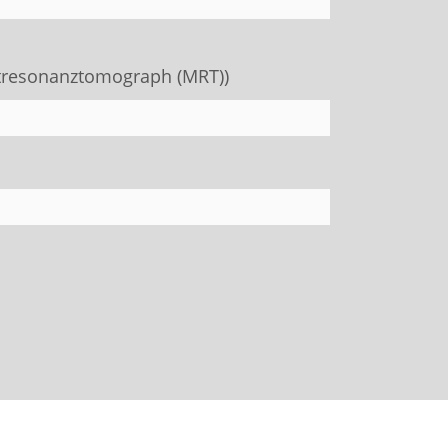
tresonanztomograph (MRT))