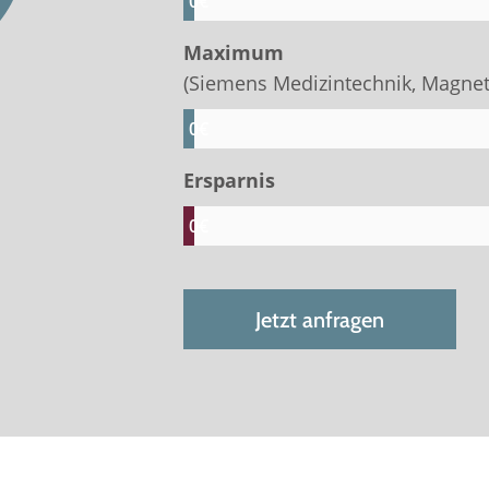
0
€
Maximum
(Siemens Medizintechnik, Magne
0
€
Ersparnis
0
€
Jetzt anfragen