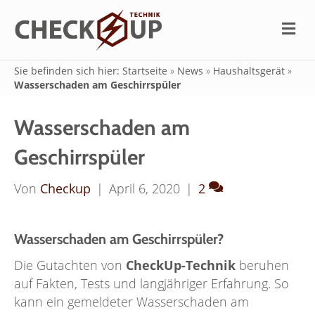
N
a
v
i
Sie befinden sich hier: Startseite
»
News
»
Haushaltsgerät
»
g
Wasserschaden am Geschirrspüler
a
t
i
Wasserschaden am
o
n
Geschirrspüler
Von
Checkup
|
April 6, 2020
|
2
Wasserschaden am Geschirrspüler?
Die Gutachten von
CheckUp-Technik
beruhen
auf Fakten, Tests und langjähriger Erfahrung. So
kann ein gemeldeter Wasserschaden am